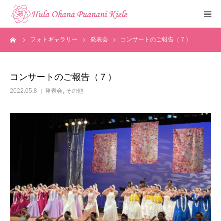
ーム
フォトギャラリー
発表会
コンサートのご報告（７）
トップ
ご挨拶
コンサートのご報告（７）
2022.05.8
発表会
,
その他
クラスのご紹介
メディア掲載
フォトギャラリー
お知らせ
見学・体験申込