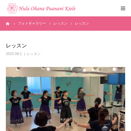
ーム
フォトギャラリー
レッスン
レッスン
トップ
ご挨拶
レッスン
2025.08.1
レッスン
クラスのご紹介
メディア掲載
フォトギャラリー
お知らせ
見学・体験申込