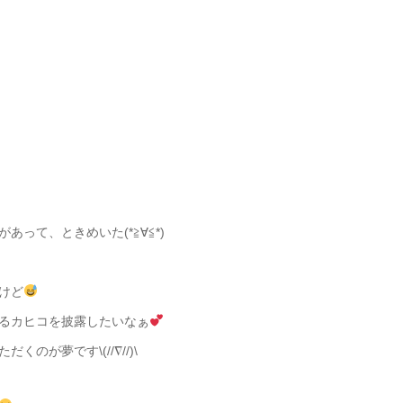
って、ときめいた(*≧∀≦*)
けど
るカヒコを披露したいなぁ
が夢です\(//∇//)\