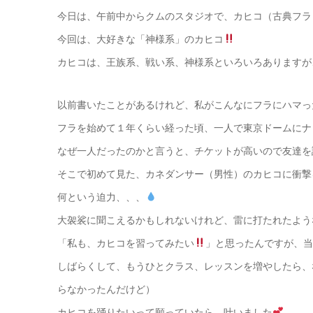
今日は、午前中からクムのスタジオで、カヒコ（古典フラ
今回は、大好きな「神様系」のカヒコ
カヒコは、王族系、戦い系、神様系といろいろありますが
以前書いたことがあるけれど、私がこんなにフラにハマっ
フラを始めて１年くらい経った頃、一人で東京ドームにナ
なぜ一人だったのかと言うと、チケットが高いので友達を
そこで初めて見た、カネダンサー（男性）のカヒコに衝撃
何という迫力、、、
大袈裟に聞こえるかもしれないけれど、雷に打たれたよう
「私も、カヒコを習ってみたい
」と思ったんですが、当
しばらくして、もうひとクラス、レッスンを増やしたら、
らなかったんだけど）
カヒコを踊りたいって願っていたら、叶いました