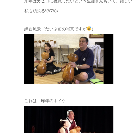
来年はカヒコに挑戦したいという生徒さんもいて、嬉しい
私も頑張る\(//∇//)\
練習風景（だいぶ前の写真ですが
）
これは、昨年のホイケ