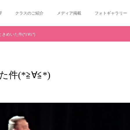
拶
クラスのご紹介
メディア掲載
フォトギャラリー
めいた件(*≧∀≦*)
(*≧∀≦*)