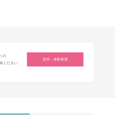
への
見学・体験希望
絡ください。