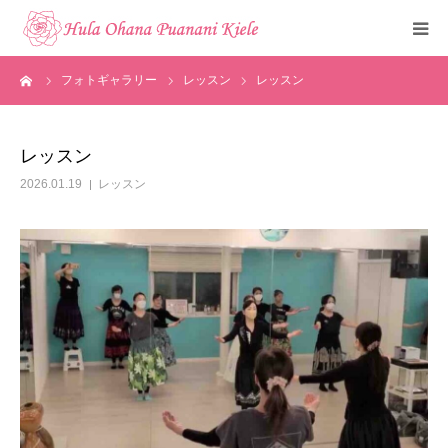
ーム
フォトギャラリー
レッスン
レッスン
トップ
ご挨拶
レッスン
2026.01.19
レッスン
クラスのご紹介
メディア掲載
フォトギャラリー
お知らせ
見学・体験申込