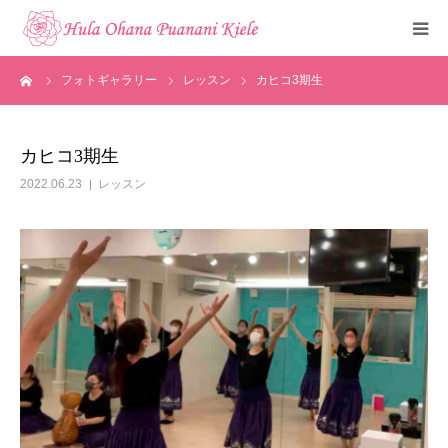
ーム
フォトギャラリー
レッスン
カヒコ3期生
トップ
ご挨拶
カヒコ3期生
2022.06.23
レッスン
クラスのご紹介
メディア掲載
フォトギャラリー
お知らせ
見学・体験申込