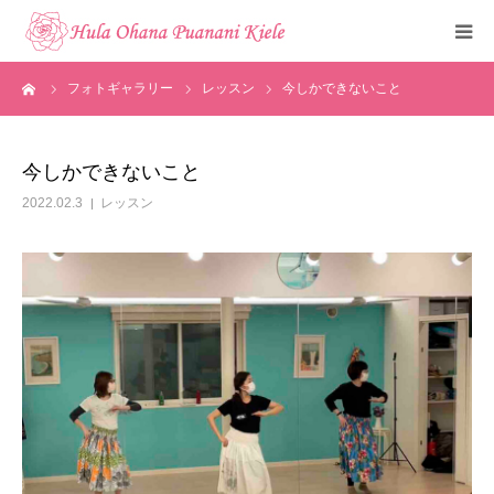
ーム
フォトギャラリー
レッスン
今しかできないこと
トップ
ご挨拶
今しかできないこと
2022.02.3
レッスン
クラスのご紹介
メディア掲載
フォトギャラリー
お知らせ
見学・体験申込