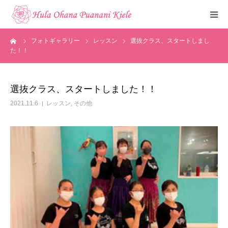
ーム
フォトギャラリー
レッスン
選抜クラス、スタートしまし
トップ
た！！
ご挨拶
選抜クラス、スタートしました！！
クラスのご紹介
2021.11.6
レッスン
,
その他
メディア掲載
フォトギャラリー
お知らせ
見学・体験申込