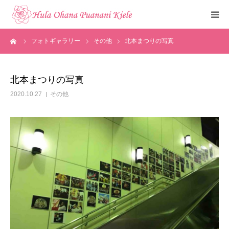
ーム
フォトギャラリー
その他
北本まつりの写真
トップ
ご挨拶
北本まつりの写真
2020.10.27
その他
クラスのご紹介
メディア掲載
フォトギャラリー
お知らせ
見学・体験申込