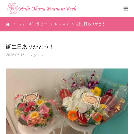
ーム
フォトギャラリー
レッスン
誕生日ありがとう！
トップ
ご挨拶
誕生日ありがとう！
2026.05.15
レッスン
クラスのご紹介
メディア掲載
フォトギャラリー
お知らせ
見学・体験申込