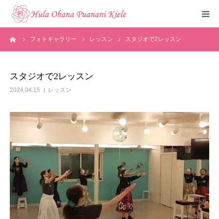
ーム
フォトギャラリー
レッスン
スタジオで2レッスン
トップ
ご挨拶
スタジオで2レッスン
2024.04.15
レッスン
クラスのご紹介
メディア掲載
フォトギャラリー
お知らせ
見学・体験申込