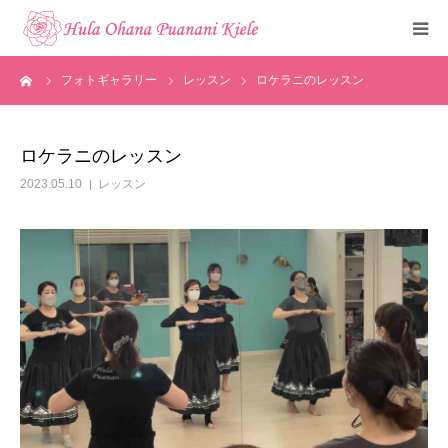
ーム
フォトギャラリー
レッスン
ロケラニのレッスン
トップ
ご挨拶
ロケラニのレッスン
2023.05.10
レッスン
クラスのご紹介
メディア掲載
フォトギャラリー
お知らせ
見学・体験申込