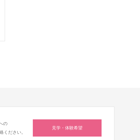
への
見学・体験希望
絡ください。