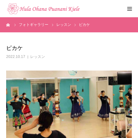
ーム
フォトギャラリー
レッスン
ピカケ
トップ
ご挨拶
ピカケ
2022.10.17
レッスン
クラスのご紹介
メディア掲載
フォトギャラリー
お知らせ
見学・体験申込