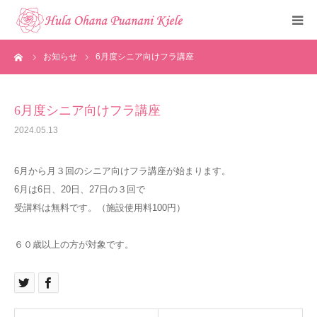
ーム
お知らせ
6月度シニア向けフラ講座
トップ
ご挨拶
6月度シニア向けフラ講座
2024.05.13
クラスのご紹介
6月から月３回のシニア向けフラ講座が始まります。
メディア掲載
6月は6日、20日、27日の３回で
受講料は無料です。（施設使用料100円）
フォトギャラリー
６０歳以上の方が対象です。
お知らせ
見学・体験申込