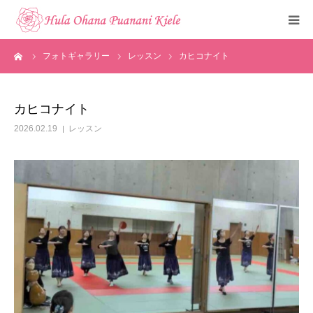
ーム
フォトギャラリー
レッスン
カヒコナイト
トップ
ご挨拶
カヒコナイト
2026.02.19
レッスン
クラスのご紹介
メディア掲載
フォトギャラリー
お知らせ
見学・体験申込