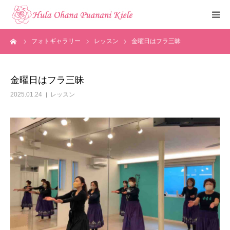
ーム
フォトギャラリー
レッスン
金曜日はフラ三昧
トップ
ご挨拶
金曜日はフラ三昧
2025.01.24
レッスン
クラスのご紹介
メディア掲載
フォトギャラリー
お知らせ
見学・体験申込