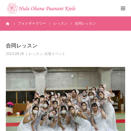
ーム
フォトギャラリー
レッスン
合同レッスン
トップ
ご挨拶
合同レッスン
2023.09.26
レッスン
,
出張イベント
クラスのご紹介
メディア掲載
フォトギャラリー
お知らせ
見学・体験申込