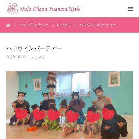
ーム
フォトギャラリー
レッスン
ハロウィンパーティー
トップ
ご挨拶
ハロウィンパーティー
2022.10.29
レッスン
クラスのご紹介
メディア掲載
フォトギャラリー
お知らせ
見学・体験申込