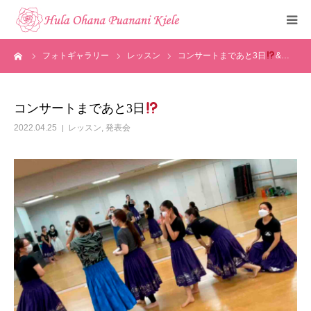
ーム
フォトギャラリー
レッスン
コンサートまであと3日
&…
トップ
ご挨拶
コンサートまであと3日
2022.04.25
レッスン
,
発表会
クラスのご紹介
メディア掲載
フォトギャラリー
お知らせ
見学・体験申込